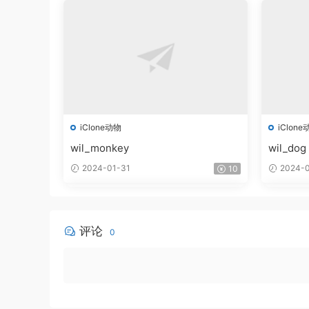
iClone动物
iClone
wil_monkey
wil_dog
2024-01-31
2024-0
10
评论
0