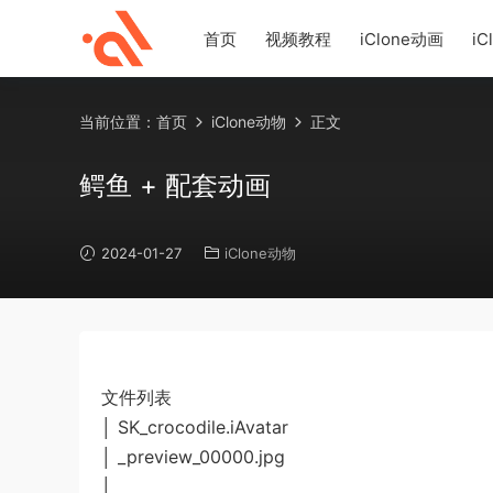
首页
视频教程
iClone动画
iC
当前位置：
首页
iClone动物
正文
鳄鱼 + 配套动画
2024-01-27
iClone动物
文件列表
│ SK_crocodile.iAvatar
│ _preview_00000.jpg
│