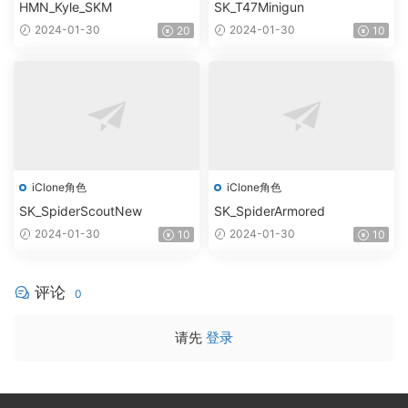
HMN_Kyle_SKM
SK_T47Minigun
2024-01-30
2024-01-30
20
10
iClone角色
iClone角色
SK_SpiderScoutNew
SK_SpiderArmored
2024-01-30
2024-01-30
10
10
评论
0
请先
登录