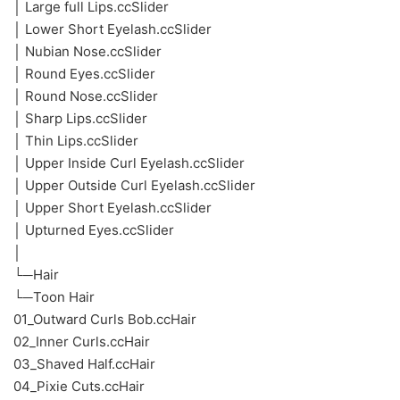
│ Large full Lips.ccSlider
│ Lower Short Eyelash.ccSlider
│ Nubian Nose.ccSlider
│ Round Eyes.ccSlider
│ Round Nose.ccSlider
│ Sharp Lips.ccSlider
│ Thin Lips.ccSlider
│ Upper Inside Curl Eyelash.ccSlider
│ Upper Outside Curl Eyelash.ccSlider
│ Upper Short Eyelash.ccSlider
│ Upturned Eyes.ccSlider
│
└─Hair
└─Toon Hair
01_Outward Curls Bob.ccHair
02_Inner Curls.ccHair
03_Shaved Half.ccHair
04_Pixie Cuts.ccHair