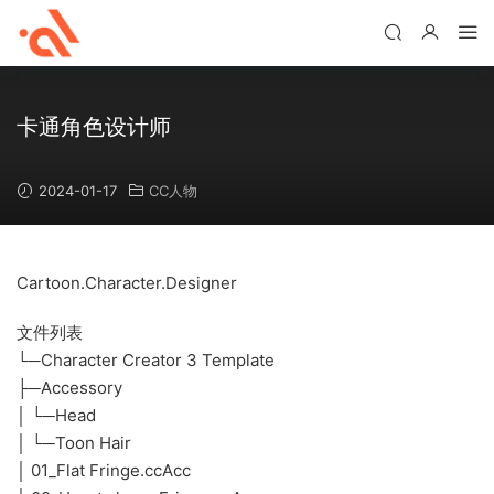
卡通角色设计师
2024-01-17
CC人物
Cartoon.Character.Designer
文件列表
└─Character Creator 3 Template
├─Accessory
│ └─Head
│ └─Toon Hair
│ 01_Flat Fringe.ccAcc