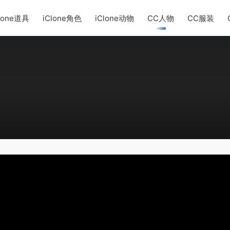
lone道具
iClone角色
iClone动物
CC人物
CC服装
1