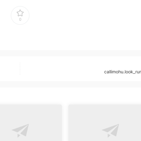
0
callimohu.look_r