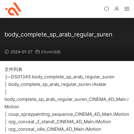
body_complete_sp_arab_regular_suren
2024-01-27
iClone动画
文件列表
├─DS01345 body_complete_sp_arab_regular_suren
│ body_complete_sp_arab_regular_suren.iAvatar
│
body_complete_sp_arab_regular_suren_CINEMA_4D_Main.i
Motion
│ coup_spraypainting_sequence_CINEMA_4D_Main.iMotion
│ rpg_conceal_2_standl_CINEMA_4D_Main.iMotion
│ rpg_conceal_idle_CINEMA_4D_Main.iMotion