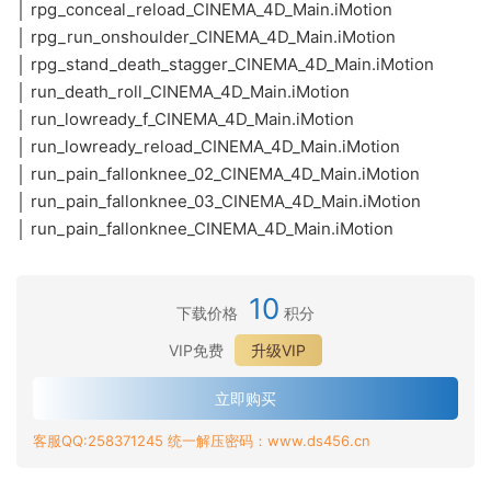
│ rpg_conceal_reload_CINEMA_4D_Main.iMotion
│ rpg_run_onshoulder_CINEMA_4D_Main.iMotion
│ rpg_stand_death_stagger_CINEMA_4D_Main.iMotion
│ run_death_roll_CINEMA_4D_Main.iMotion
│ run_lowready_f_CINEMA_4D_Main.iMotion
│ run_lowready_reload_CINEMA_4D_Main.iMotion
│ run_pain_fallonknee_02_CINEMA_4D_Main.iMotion
│ run_pain_fallonknee_03_CINEMA_4D_Main.iMotion
│ run_pain_fallonknee_CINEMA_4D_Main.iMotion
10
下载价格
积分
VIP免费
升级VIP
立即购买
客服QQ:258371245 统一解压密码：www.ds456.cn