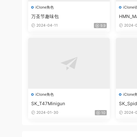
iClone角色
iClone
万圣节趣味包
HMN_Ma
2024-04-11
2024-0
9.9
iClone角色
iClone
SK_T47Minigun
SK_Spi
2024-01-30
2024-0
10