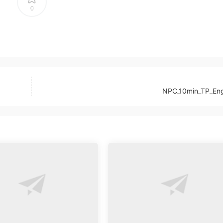
0
NPC_10min_TP_Eng