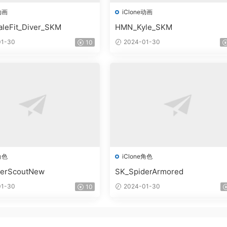
动画
iClone动画
leFit_Diver_SKM
HMN_Kyle_SKM
1-30
2024-01-30
10
角色
iClone角色
derScoutNew
SK_SpiderArmored
1-30
2024-01-30
10