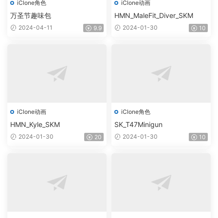
iClone角色
iClone动画
万圣节趣味包
HMN_MaleFit_Diver_SKM
2024-04-11
2024-01-30
9.9
10
iClone动画
iClone角色
HMN_Kyle_SKM
SK_T47Minigun
2024-01-30
2024-01-30
20
10