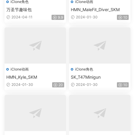
iClone角色
iClone动画
万圣节趣味包
HMN_MaleFit_Diver_SKM
2024-04-11
2024-01-30
9.9
10
iClone动画
iClone角色
HMN_Kyle_SKM
SK_T47Minigun
2024-01-30
2024-01-30
20
10