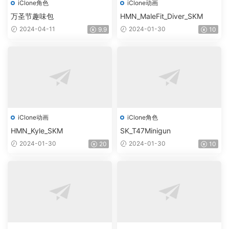
iClone角色
iClone动画
万圣节趣味包
HMN_MaleFit_Diver_SKM
2024-04-11
2024-01-30
9.9
10
iClone动画
iClone角色
HMN_Kyle_SKM
SK_T47Minigun
2024-01-30
2024-01-30
20
10