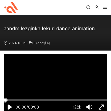
aandm lezginka lekuri dance animation
2024-01-21
iClone动画
18:00:23
50%
75%
100%
00:00/00:00
倍速